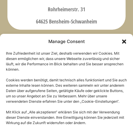
Rohrheimerstr. 31
64625 Bensheim-Schwanheim
Manage Consent
Meine Trainings
Über mich
Ihre Zufriedenheit ist unser Ziel, deshalb verwenden wir Cookies. Mit
diesen ermöglichen wir, dass unsere Webseite zuverlässig und sicher
Vita Sephora McElroy
Beratung & Trainings
läuft, wir die Performance im Blick behalten und Sie besser ansprechen
Kontakt
Seminare
können.
Medien
Coaching
Cookies werden benötigt, damit technisch alles funktioniert und Sie auch
externe Inhalte lesen können. Des weiteren sammeln wir unter anderem
Rechtliches
Daten über aufgerufene Seiten, getätigte Käufe oder geklickte Buttons,
um so unser Angebot an Sie zu Verbessern. Mehr über unsere
Impressum
verwendeten Dienste erfahren Sie unter den „Cookie-Einstellungen“.
Datenschutz
Mit Klick auf „Alle akzeptieren“ erklären Sie sich mit der Verwendung
AGB
dieser Dienste einverstanden. Ihre Einwilligung können Sie jederzeit mit
Widerrufsbelehrung
Wirkung auf die Zukunft widerrufen oder ändern.