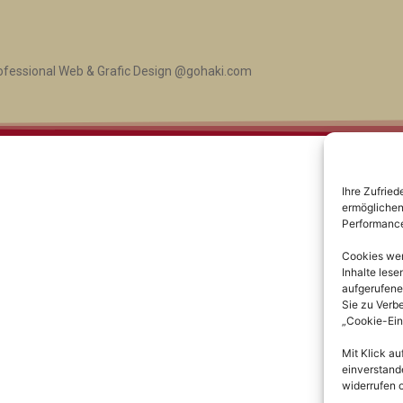
ofessional Web & Grafic Design @gohaki.com
Ihre Zufried
ermöglichen 
Performance
Cookies werd
Inhalte les
aufgerufene
Sie zu Verb
„Cookie-Ein
Mit Klick au
einverstande
widerrufen 