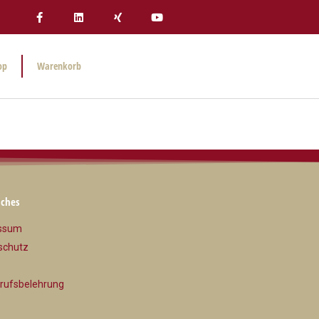
op
Warenkorb
iches
ssum
schutz
rufsbelehrung