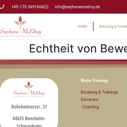
Inhalt
springen
+49-173-3691666
info@sephoramcelroy.de
HOME
Beratung & Traini
Echtheit von Bew
Meine Trainings
Beratung & Trainings
Seminare
Rohrheimerstr. 31
Coaching
64625 Bensheim-
Schwanheim