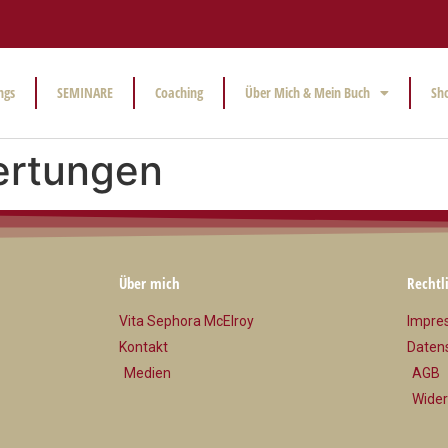
ngs
SEMINARE
Coaching
Über Mich & Mein Buch
Sh
ertungen
Über mich
Rechtl
Vita Sephora McElroy
Impre
Kontakt
Daten
Medien
AGB
Wider