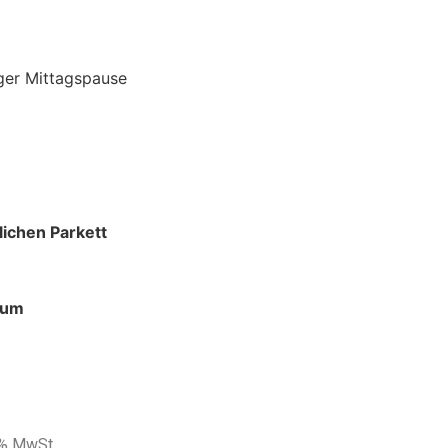
iger Mittagspause
lichen Parkett
rum
9% MwSt.