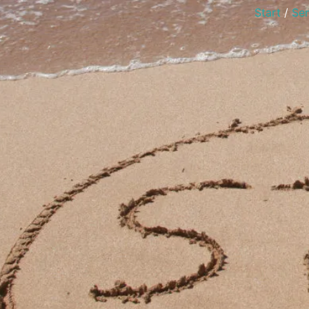
Start
/
Se