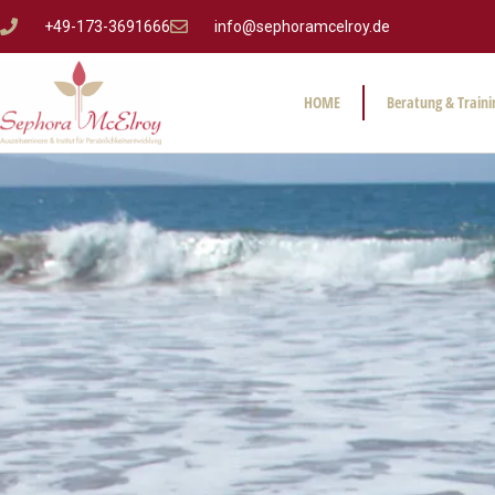
+49-173-3691666
info@sephoramcelroy.de
HOME
Beratung & Traini