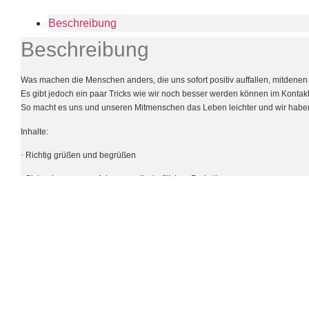
Beschreibung
Beschreibung
Was machen die Menschen anders, die uns sofort positiv auffallen, mit
denen 
Es gibt jedoch ein paar Tricks wie wir noch
besser werden können im Kontakt
So macht es uns und unseren Mitmenschen das Leben leichter
und wir haben
Inhalte:
·
Richtig grüßen und begrüßen
·
Sicher bewegen auf dem gesellschaftlichen Parkett
·
Small Talk positiv gestalten
·
Restaurantbesuch und alles drum herum
·
Dresscode und Erscheinungsbild
·
Selbstpräsentation
·
Benimm in der digitalen Welt