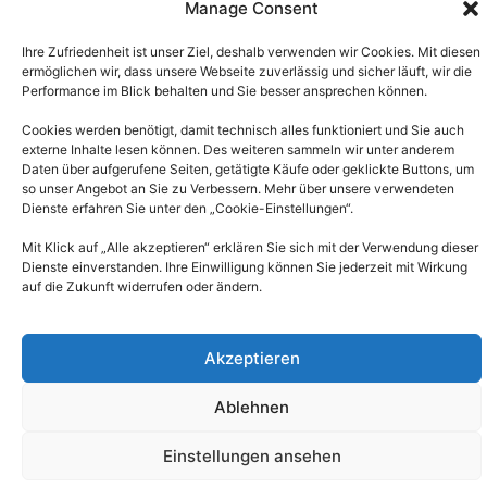
Manage Consent
Ihre Zufriedenheit ist unser Ziel, deshalb verwenden wir Cookies. Mit diesen
ermöglichen wir, dass unsere Webseite zuverlässig und sicher läuft, wir die
Performance im Blick behalten und Sie besser ansprechen können.
Beschreibung
Rezensionen (0)
Cookies werden benötigt, damit technisch alles funktioniert und Sie auch
externe Inhalte lesen können. Des weiteren sammeln wir unter anderem
Beschreibung
Daten über aufgerufene Seiten, getätigte Käufe oder geklickte Buttons, um
so unser Angebot an Sie zu Verbessern. Mehr über unsere verwendeten
Dienste erfahren Sie unter den „Cookie-Einstellungen“.
Sie suchen das passende Geschenk? Hier finden
Mit Klick auf „Alle akzeptieren“ erklären Sie sich mit der Verwendung dieser
Sie viele Geschenkoptionen -Etwas zur
Dienste einverstanden. Ihre Einwilligung können Sie jederzeit mit Wirkung
persönlichen Entwicklung, wie eine Emerald Heart-
auf die Zukunft widerrufen oder ändern.
oder Coachingsitzung.
Nach Zahlungseingang wird Ihnen der
Geschenkgutschein versendet. / Versand per Post
Akzeptieren
2 Euro pro Gutschein.
Ablehnen
Ähnliche Beiträge
Einstellungen ansehen
Gutschein über € 50,00
Gutschein über € 100,00