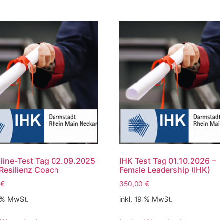
line-Test Tag 02.09.2025
IHK Test Tag 01.10.2026 –
Resilienz Coach
Female Leadership (IHK)
0
€
350,00
€
9 % MwSt.
inkl. 19 % MwSt.