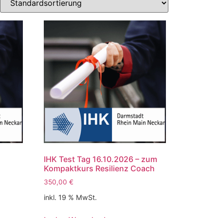
IHK Test Tag 16.10.2026 – zum
Kompaktkurs Resilienz Coach
350,00
€
inkl. 19 % MwSt.