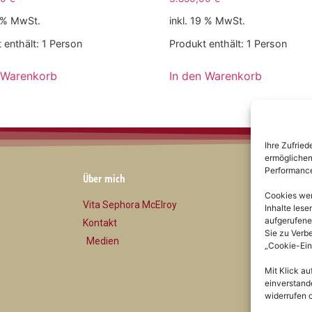
9 % MwSt.
inkl. 19 % MwSt.
 enthält: 1
Person
Produkt enthält: 1
Person
 Warenkorb
In den Warenkorb
Ihre Zufried
ermöglichen 
Performance
Über mich
Rechtl
Cookies werd
Vita Sephora McElroy
Impre
Inhalte les
aufgerufene
Kontakt
Daten
Sie zu Verb
Medien
AGB
„Cookie-Ein
Wider
Mit Klick au
einverstande
widerrufen 