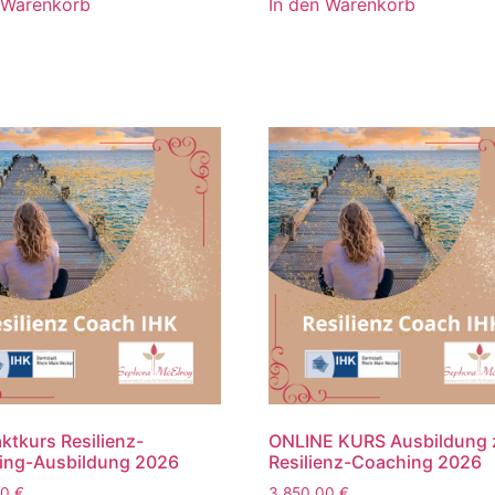
 Warenkorb
In den Warenkorb
tkurs Resilienz-
ONLINE KURS Ausbildung
ing-Ausbildung 2026
Resilienz-Coaching 2026
00
€
3.850,00
€