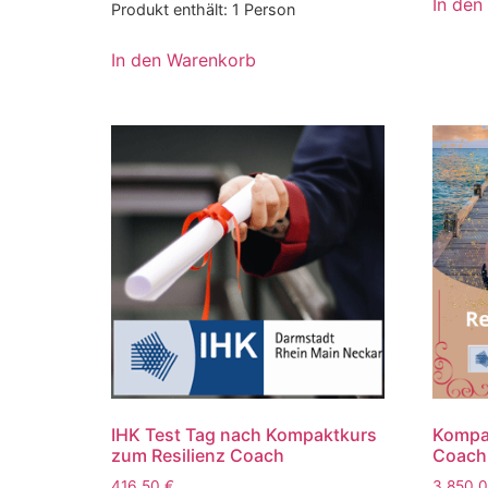
In den
Produkt enthält: 1
Person
In den Warenkorb
IHK Test Tag nach Kompaktkurs
Kompak
zum Resilienz Coach
Coach
416,50
€
3.850,