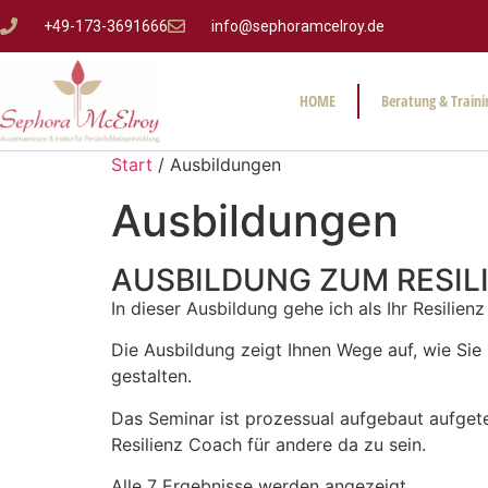
+49-173-3691666
info@sephoramcelroy.de
HOME
Beratung & Traini
Start
/ Ausbildungen
Ausbildungen
AUSBILDUNG ZUM RESIL
In dieser Ausbildung gehe ich als Ihr Resilien
Die Ausbildung zeigt Ihnen Wege auf, wie Si
gestalten.
Das Seminar ist prozessual aufgebaut aufgete
Resilienz Coach für andere da zu sein.
Alle 7 Ergebnisse werden angezeigt