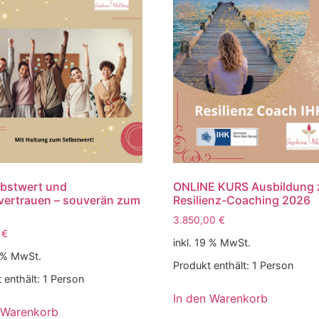
lbstwert und
ONLINE KURS Ausbildung
vertrauen – souverän zum
Resilienz-Coaching 2026
!
3.850,00
€
0
€
inkl. 19 % MwSt.
9 % MwSt.
Produkt enthält: 1
Person
 enthält: 1
Person
In den Warenkorb
 Warenkorb