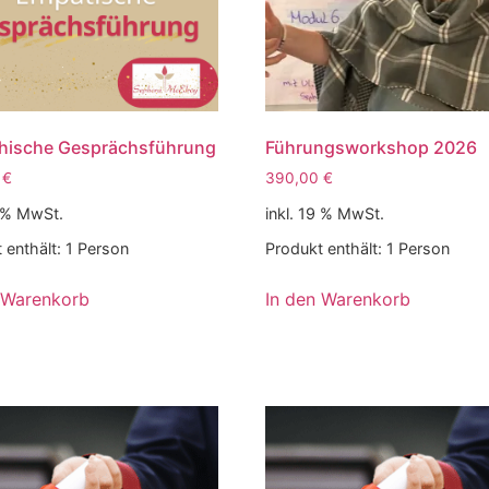
hische Gesprächsführung
Führungsworkshop 2026
0
€
390,00
€
9 % MwSt.
inkl. 19 % MwSt.
 enthält: 1
Person
Produkt enthält: 1
Person
 Warenkorb
In den Warenkorb