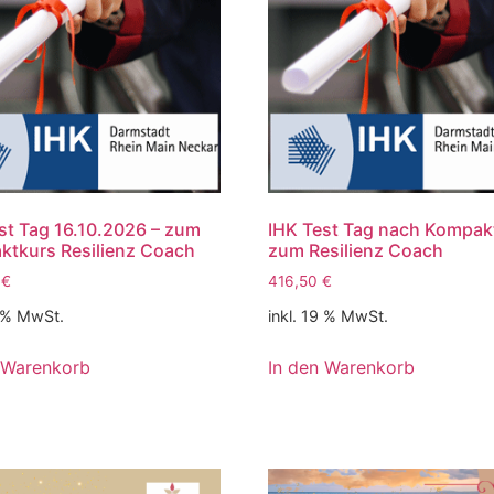
st Tag 16.10.2026 – zum
IHK Test Tag nach Kompak
tkurs Resilienz Coach
zum Resilienz Coach
0
€
416,50
€
9 % MwSt.
inkl. 19 % MwSt.
 Warenkorb
In den Warenkorb